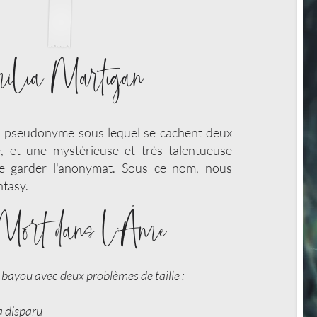
ilia Martigan
n pseudonyme sous lequel se cachent deux
 et une mystérieuse et très talentueuse
e garder l'anonymat. Sous ce nom, nous
ntasy.
 Mort dans l'Âme
n bayou avec deux problèmes de taille :
a disparu