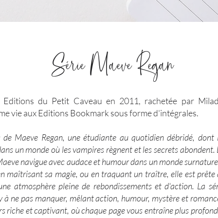
Série Maeve Regan
x Editions du Petit Caveau en 2011, rachetée par Mila
ème vie aux Editions Bookmark sous forme d'intégrales.
s de Maeve Regan, une étudiante au quotidien débridé, dont l
 dans un monde où les vampires règnent et les secrets abondent. 
 Maeve navigue avec audace et humour dans un monde surnaturel 
n maîtrisant sa magie, ou en traquant un traître, elle est prête
s une atmosphère pleine de rebondissements et d'action. La s
y à ne pas manquer, mêlant action, humour, mystère et romanc
ers riche et captivant, où chaque page vous entraîne plus prof