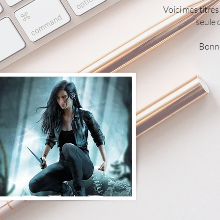
Voici mes titres
seule 
Bonne 